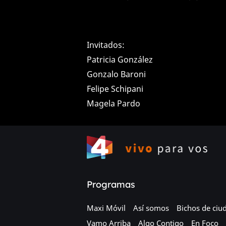
Invitados:
Patricia González
Gonzalo Baroni
Felipe Schipani
Magela Pardo
Programas
Maxi Móvil
Así somos
Bichos de ciu
Vamo Arriba
Algo Contigo
En Foco