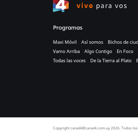
Programas
Maxi Móvil
Así somos
Bichos de ciu
Vamo Arriba
Algo Contigo
En Foco
Todas las voces
De la Tierra al Plato
Copyright
canal4@canal4.com.uy
2026. Todos los