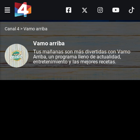
Canal 4
>
Vamo arriba
Vamo arriba
Tus mañanas son más divertidas con Vamo
Arriba, un programa lleno de actualidad,
entretenimiento y las mejores recetas.