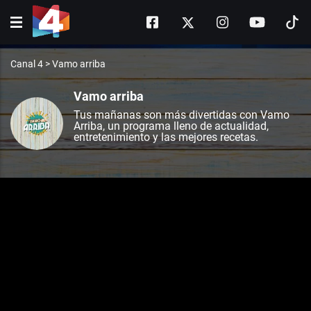
Canal 4
>
Vamo arriba
Vamo arriba
Tus mañanas son más divertidas con Vamo
Arriba, un programa lleno de actualidad,
entretenimiento y las mejores recetas.