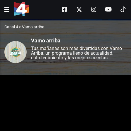
Canal 4
>
Vamo arriba
Vamo arriba
Tus mañanas son más divertidas con Vamo
Arriba, un programa lleno de actualidad,
entretenimiento y las mejores recetas.