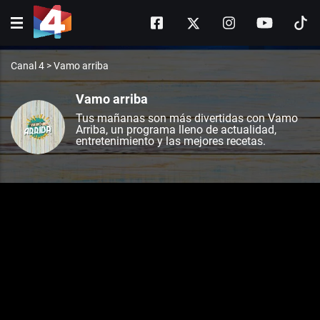
Canal 4
>
Vamo arriba
Vamo arriba
Tus mañanas son más divertidas con Vamo
Arriba, un programa lleno de actualidad,
entretenimiento y las mejores recetas.