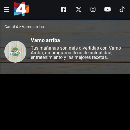
Canal 4
>
Vamo arriba
Vamo arriba
Tus mañanas son más divertidas con Vamo
Arriba, un programa lleno de actualidad,
entretenimiento y las mejores recetas.