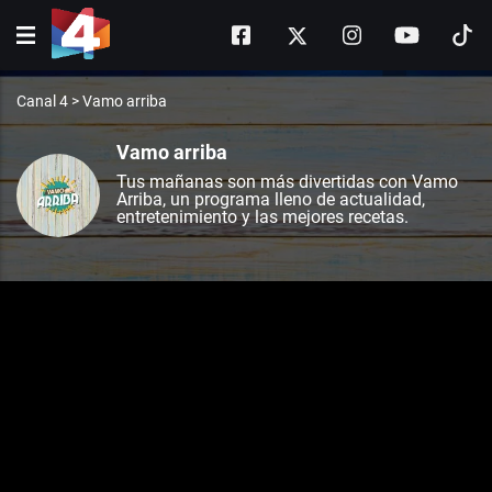
Canal 4
>
Vamo arriba
Vamo arriba
Tus mañanas son más divertidas con Vamo
Arriba, un programa lleno de actualidad,
entretenimiento y las mejores recetas.