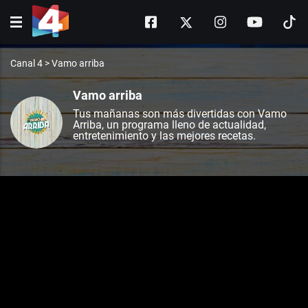
Canal 4
>
Vamo arriba
Vamo arriba
Tus mañanas son más divertidas con Vamo
Arriba, un programa lleno de actualidad,
entretenimiento y las mejores recetas.