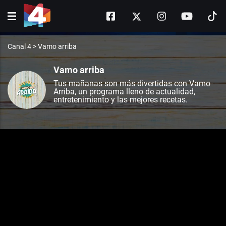
Canal 4
>
Vamo arriba
Vamo arriba
Tus mañanas son más divertidas con Vamo
Arriba, un programa lleno de actualidad,
entretenimiento y las mejores recetas.