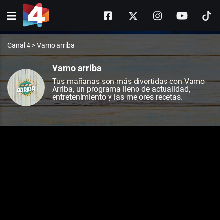
Canal 4
>
Vamo arriba
Vamo arriba
Tus mañanas son más divertidas con Vamo
Arriba, un programa lleno de actualidad,
entretenimiento y las mejores recetas.