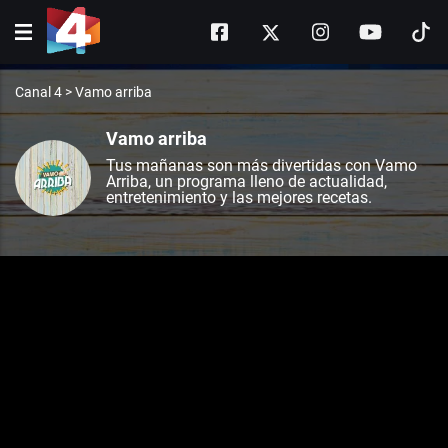
Canal 4
>
Vamo arriba
Vamo arriba
Tus mañanas son más divertidas con Vamo
Arriba, un programa lleno de actualidad,
entretenimiento y las mejores recetas.