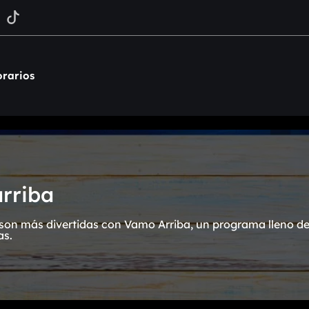
rarios
rriba
on más divertidas con Vamo Arriba, un programa lleno de 
as.