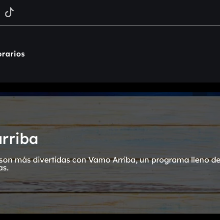
rarios
rriba
on más divertidas con Vamo Arriba, un programa lleno de 
as.