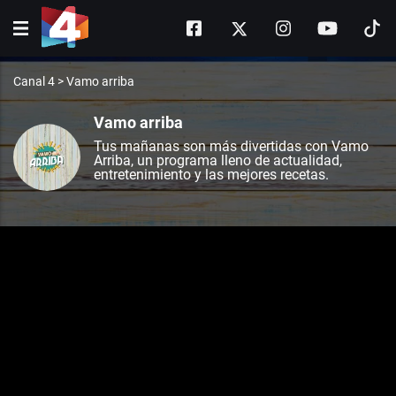
Canal 4
>
Vamo arriba
Vamo arriba
Tus mañanas son más divertidas con Vamo
Arriba, un programa lleno de actualidad,
entretenimiento y las mejores recetas.