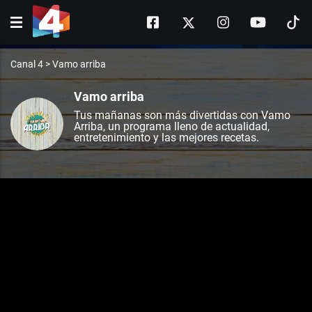
Canal 4
>
Vamo arriba
Vamo arriba
Tus mañanas son más divertidas con Vamo
Arriba, un programa lleno de actualidad,
entretenimiento y las mejores recetas.