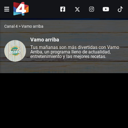
Canal 4
>
Vamo arriba
Vamo arriba
Tus mañanas son más divertidas con Vamo
Arriba, un programa lleno de actualidad,
entretenimiento y las mejores recetas.