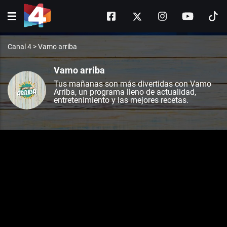
Canal 4
>
Vamo arriba
Vamo arriba
Tus mañanas son más divertidas con Vamo
Arriba, un programa lleno de actualidad,
entretenimiento y las mejores recetas.