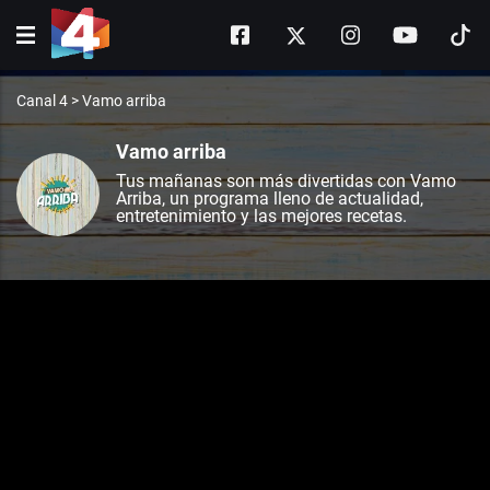
Canal 4
>
Vamo arriba
Vamo arriba
Tus mañanas son más divertidas con Vamo
Arriba, un programa lleno de actualidad,
entretenimiento y las mejores recetas.