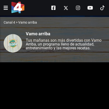
Canal 4
>
Vamo arriba
Vamo arriba
Tus mañanas son más divertidas con Vamo
Arriba, un programa lleno de actualidad,
entretenimiento y las mejores recetas.