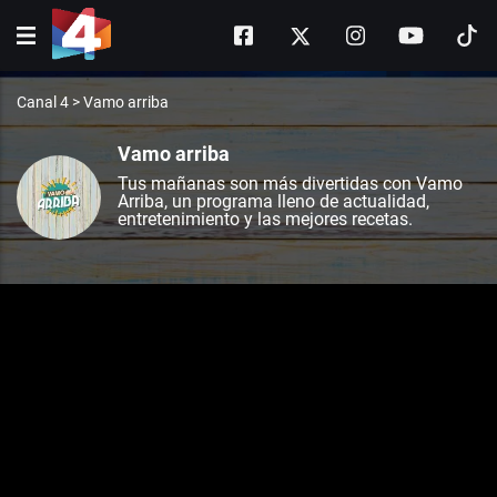
Canal 4
>
Vamo arriba
Vamo arriba
Tus mañanas son más divertidas con Vamo
Arriba, un programa lleno de actualidad,
entretenimiento y las mejores recetas.