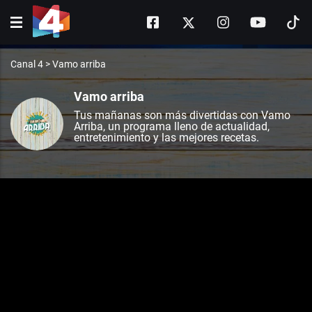
Canal 4
>
Vamo arriba
Vamo arriba
Tus mañanas son más divertidas con Vamo
Arriba, un programa lleno de actualidad,
entretenimiento y las mejores recetas.