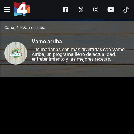
Canal 4
>
Vamo arriba
Vamo arriba
Tus mañanas son más divertidas con Vamo
Arriba, un programa lleno de actualidad,
entretenimiento y las mejores recetas.