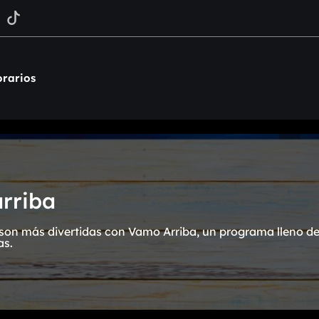
rarios
rriba
on más divertidas con Vamo Arriba, un programa lleno de 
as.