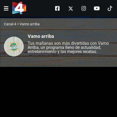
Canal 4
>
Vamo arriba
Vamo arriba
Tus mañanas son más divertidas con Vamo
Arriba, un programa lleno de actualidad,
entretenimiento y las mejores recetas.