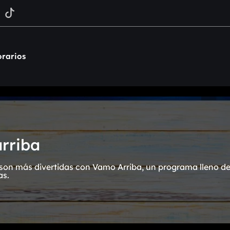
rarios
rriba
on más divertidas con Vamo Arriba, un programa lleno de 
as.