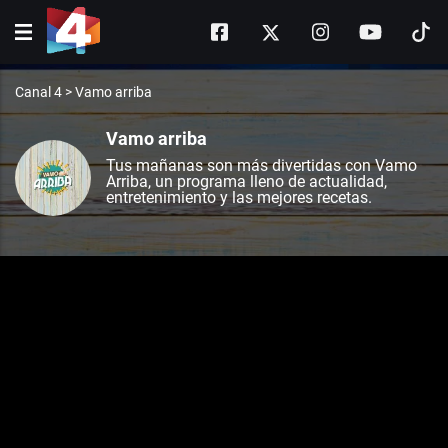
Canal 4
>
Vamo arriba
Vamo arriba
Tus mañanas son más divertidas con Vamo
Arriba, un programa lleno de actualidad,
entretenimiento y las mejores recetas.