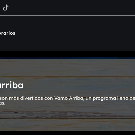
rarios
rriba
on más divertidas con Vamo Arriba, un programa lleno de 
as.