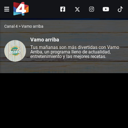
Canal 4
>
Vamo arriba
Vamo arriba
Tus mañanas son más divertidas con Vamo
Arriba, un programa lleno de actualidad,
entretenimiento y las mejores recetas.