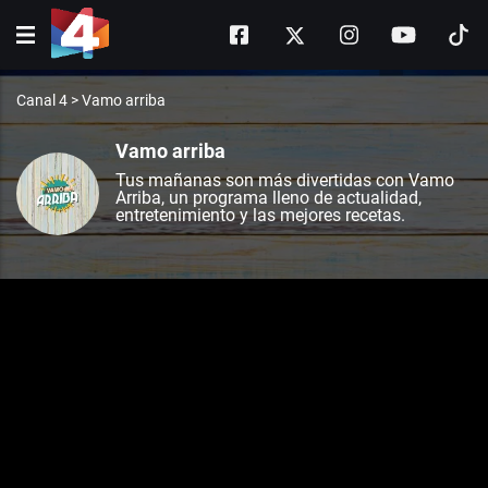
Canal 4
>
Vamo arriba
Vamo arriba
Tus mañanas son más divertidas con Vamo
Arriba, un programa lleno de actualidad,
entretenimiento y las mejores recetas.