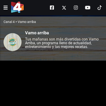
Canal 4
>
Vamo arriba
Vamo arriba
Tus mañanas son más divertidas con Vamo
Arriba, un programa lleno de actualidad,
entretenimiento y las mejores recetas.