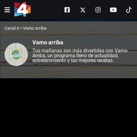
Canal 4
>
Vamo arriba
Vamo arriba
Tus mañanas son más divertidas con Vamo
Arriba, un programa lleno de actualidad,
entretenimiento y las mejores recetas.