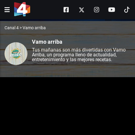
Canal 4
>
Vamo arriba
Vamo arriba
Tus mañanas son más divertidas con Vamo
Arriba, un programa lleno de actualidad,
entretenimiento y las mejores recetas.