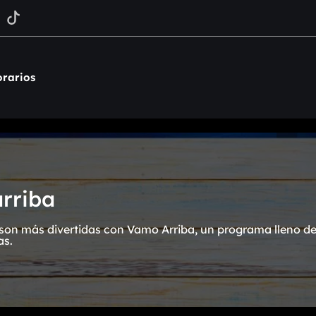
rarios
rriba
on más divertidas con Vamo Arriba, un programa lleno de 
as.