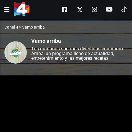
Canal 4
>
Vamo arriba
Vamo arriba
Tus mañanas son más divertidas con Vamo
Arriba, un programa lleno de actualidad,
entretenimiento y las mejores recetas.