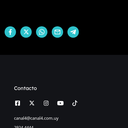
Contacto
canal4@canal4.com.uy
2924 4444