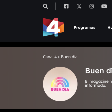
Programas
Ho
Canal 4
>
Buen día
Buen d
El magazine m
informado.