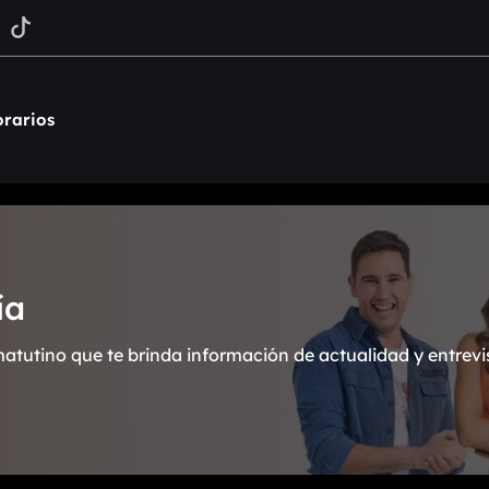
rarios
ía
atutino que te brinda información de actualidad y entrevi