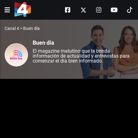
Canal 4
>
Buen día
Buen día
El magazine matutino que te brinda
información de actualidad y entrevistas para
comenzar el día bien informado.