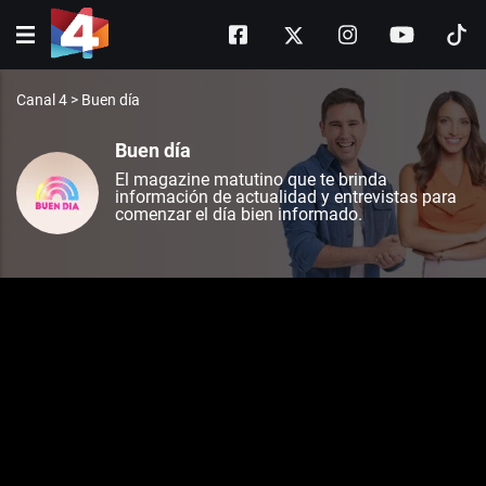
Canal 4
>
Buen día
Buen día
El magazine matutino que te brinda
información de actualidad y entrevistas para
comenzar el día bien informado.