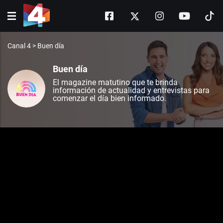
Canal 4
>
Buen día
Buen día
El magazine matutino que te brinda
información de actualidad y entrevistas para
comenzar el día bien informado.