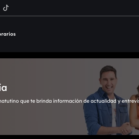
rarios
ía
atutino que te brinda información de actualidad y entrevi