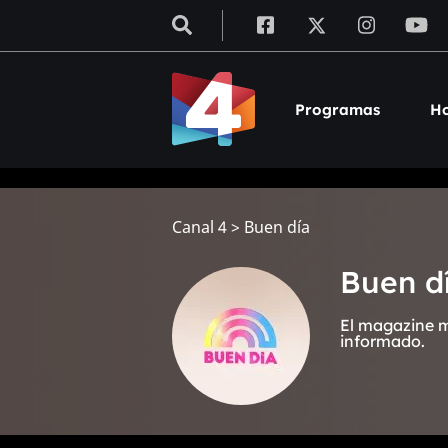
Programas
Ho
Canal 4
>
Buen día
Buen d
El magazine m
informado.