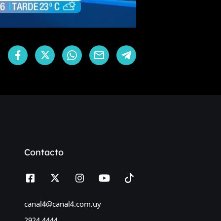
Contacto
canal4@canal4.com.uy
2924 4444