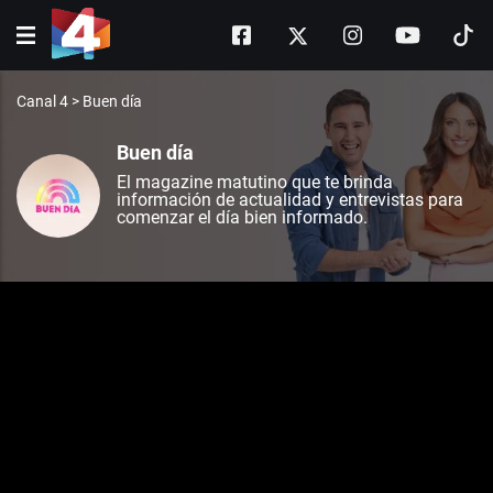
Canal 4
>
Buen día
Buen día
El magazine matutino que te brinda
información de actualidad y entrevistas para
comenzar el día bien informado.