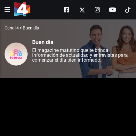
Canal 4
>
Buen día
Buen día
El magazine matutino que te brinda
información de actualidad y entrevistas para
comenzar el día bien informado.