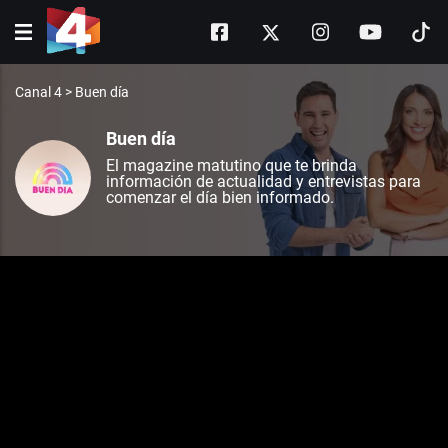
Canal 4
>
Buen día
Buen día
El magazine matutino que te brinda
información de actualidad y entrevistas para
comenzar el día bien informado.