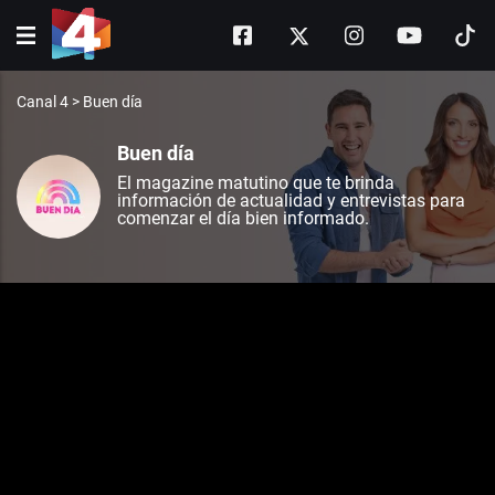
Canal 4
>
Buen día
Buen día
El magazine matutino que te brinda
información de actualidad y entrevistas para
comenzar el día bien informado.