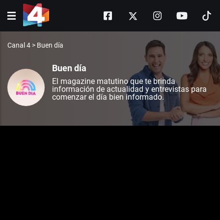
Canal 4
>
Buen día
Buen día
El magazine matutino que te brinda
información de actualidad y entrevistas para
comenzar el día bien informado.