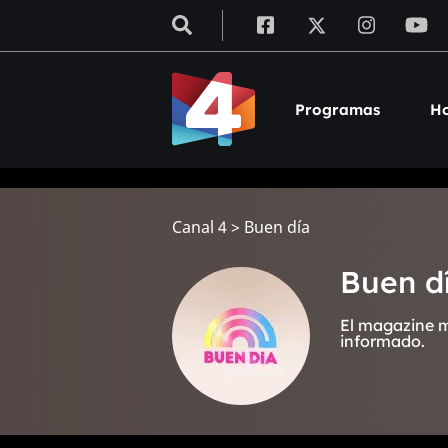
Programas
Ho
Canal 4
>
Buen día
Buen d
El magazine m
informado.