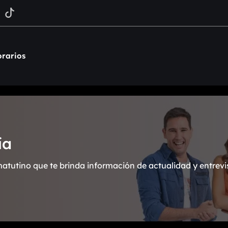
rarios
ía
atutino que te brinda información de actualidad y entrevi