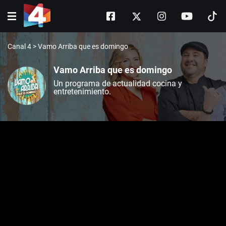
Canal 4
>
Vamo Arriba que es domingo
Vamo Arriba que es domingo
Un programa de actualidad cocina y
entretenimiento.