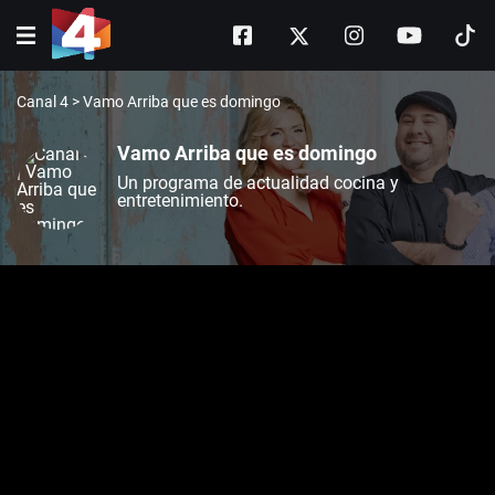
Canal 4
>
Vamo Arriba que es domingo
Vamo Arriba que es domingo
Un programa de actualidad cocina y
entretenimiento.