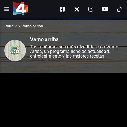
Canal 4
>
Vamo arriba
Vamo arriba
Tus mañanas son más divertidas con Vamo
Arriba, un programa lleno de actualidad,
entretenimiento y las mejores recetas.